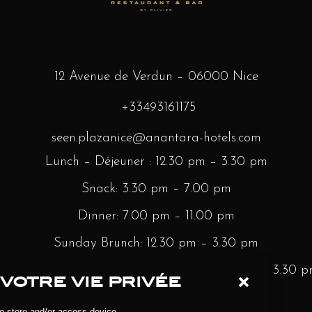
12 Avenue de Verdun – 06000 Nice
+33493161175
seen.plazanice@anantara-hotels.com
Lunch – Déjeuner : 12.30 pm – 3.30 pm
Snack: 3.30 pm – 7.00 pm
Dinner: 7.00 pm – 11.00 pm
Sunday Brunch: 12.30 pm – 3.30 pm
 to Saturday – 12.30 pm – Minight | Sunday – 3.30 
votre vie privée
to store and/or access device