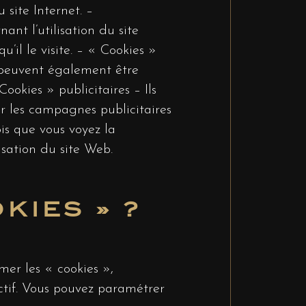
 site Internet. –
ant l’utilisation du site
’il le visite. – « Cookies »
ls peuvent également être
ookies » publicitaires – Ils
ter les campagnes publicitaires
is que vous voyez la
nisation du site Web.
KIES » ?
mer les « cookies »,
tif. Vous pouvez paramétrer